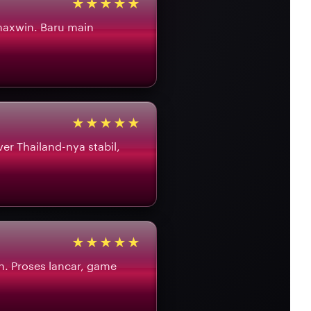
★★★★★
maxwin. Baru main
★★★★★
er Thailand-nya stabil,
★★★★★
n. Proses lancar, game