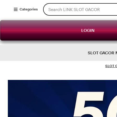
Skip
Search
to
Categories
for
Content
items
or
shops
LOGIN
SLOT GACOR
SLOT 