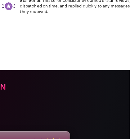
Star Seller.
This seller consistently earned 5-star reviews,
dispatched on time, and replied quickly to any messages
they received.
IN