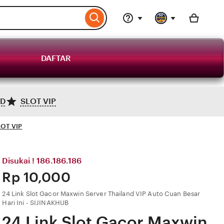
DAFTAR
ND
SLOT VIP
LOT VIP
Disukai ! 186.186.186
Price:
Rp 10,000
24 Link Slot Gacor Maxwin Server Thailand VIP Auto Cuan Besar
Hari Ini - SIJINAKHUB
24 Link Slot Gacor Maxwin