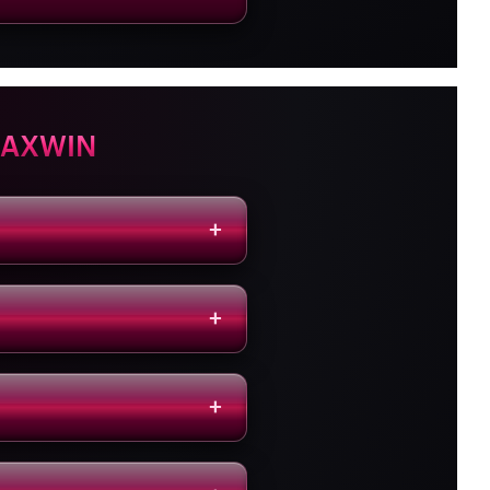
MAXWIN