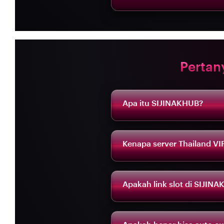
Perta
Apa itu SIJINAKHUB?
Kenapa server Thailand VI
Apakah link slot di SIJI